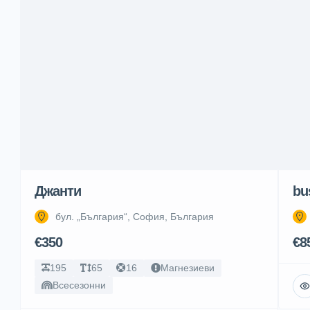
Джанти
bu
бул. „България“, София, България
€350
€8
195
65
16
Магнезиеви
Всесезонни