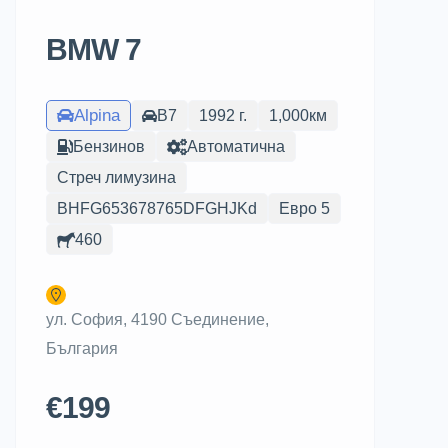
BMW 7
Alpina
B7
1992 г.
1,000км
Бензинов
Автоматична
Стреч лимузина
BHFG653678765DFGHJKd
Евро 5
460
ул. София, 4190 Съединение,
България
€199