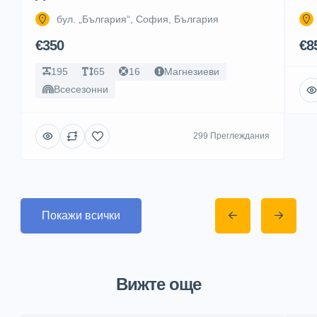
бул. „България“, София, България
€350
€8
195
65
16
Магнезиеви
Всесезонни
299 Преглеждания
Покажи всички
Вижте още