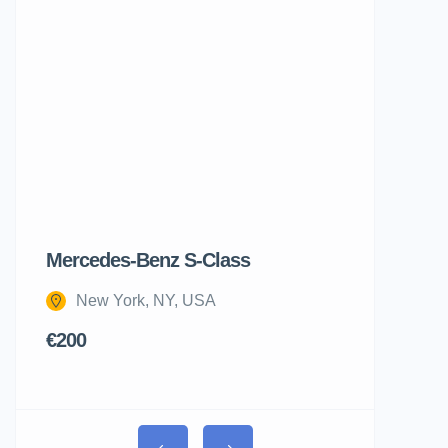
Ня
Mercedes-Benz S-Class
Apartment 
New York, NY, USA
New York
€200
€550