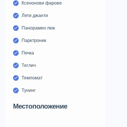
Ксенонови фарове
Лети джанти
Панорамен люк
Парктроник
Печка
Теглич
Темпомат
Тунинг
Местоположение