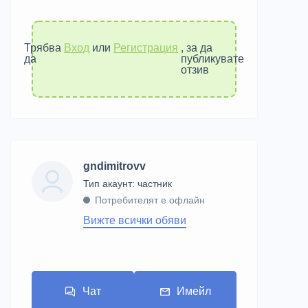
Трябва
Вход
или
Регистрация
, за да
да
публикувате
отзив
gndimitrovv
тип акаунт: частник
Потребителят е офлайн
Вижте всички обяви
Чат
Имейл