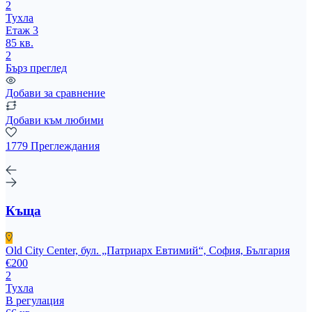
2
Тухла
Етаж 3
85 кв.
2
Бърз преглед
Добави за сравнение
Добави към любими
1779 Преглеждания
Къща
Old City Center, бул. „Патриарх Евтимий“, София, България
€200
2
Тухла
В регулация