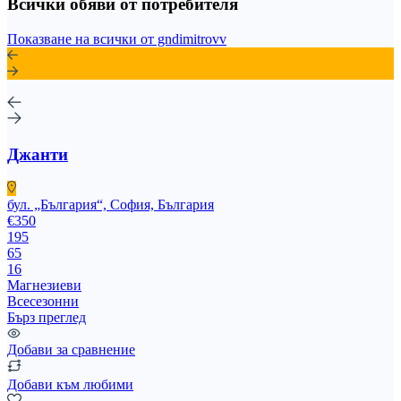
Всички обяви от потребителя
Показване на всички от gndimitrovv
Джанти
бул. „България“, София, България
€350
195
65
16
Магнезиеви
Всесезонни
Бърз преглед
Добави за сравнение
Добави към любими