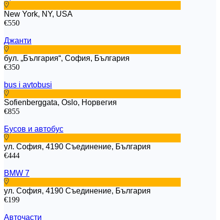
New York, NY, USA
€550
Джанти
бул. „България“, София, България
€350
bus i avtobusi
Sofienberggata, Oslo, Норвегия
€855
Бусов и автобус
ул. София, 4190 Съединение, България
€444
BMW 7
ул. София, 4190 Съединение, България
€199
Авточасти