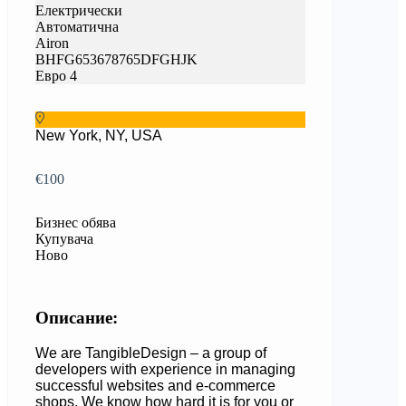
Електрически
Автоматична
Airon
BHFG653678765DFGHJK
Евро 4
New York, NY, USA
€100
Бизнес обява
Купувача
Ново
Описание:
We are TangibleDesign – a group of
developers with experience in managing
successful websites and e-commerce
shops. We know how hard it is for you or