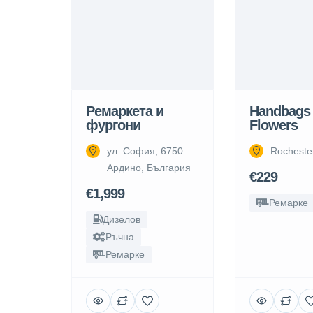
Ремаркета и
Handbags
фургони
Flowers
ул. София, 6750
Rocheste
Ардино, България
€229
€1,999
Ремарке
Дизелов
Ръчна
Ремарке