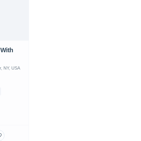
 With
r, NY, USA