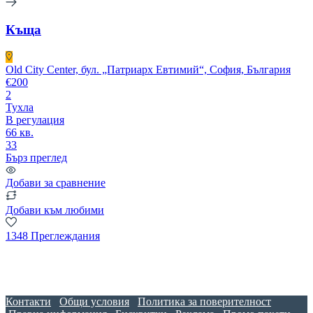
Къща
Old City Center, бул. „Патриарх Евтимий“, София, България
€200
2
Тухла
В регулация
66 кв.
33
Бърз преглед
Добави за сравнение
Добави към любими
1348 Преглеждания
Контакти
Общи условия
Политика за поверителност