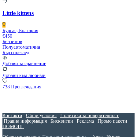
Little kittens
Бургас, България
€450
Бензинов
Полуавтоматична
Бърз преглед
Добави за сравнение
Добави към любими
738 Преглеждания
Контакти
Общи условия
Политика за поверителност
Правна информация
Бисквитки
Реклама
Промо пакети
ПОМОЩ
Обяви по градове
Популяни категории –
Авто
Имоти